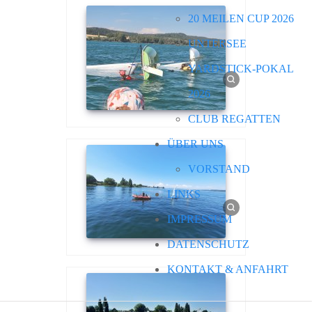
20 MEILEN CUP 2026
UNTERSEE
YARDSTICK-POKAL
2026
CLUB REGATTEN
ÜBER UNS
VORSTAND
LINKS
IMPRESSUM
DATENSCHUTZ
KONTAKT & ANFAHRT