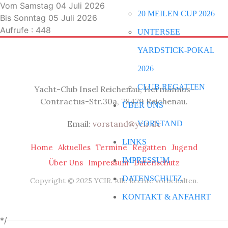
Vom Samstag 04 Juli 2026
20 MEILEN CUP 2026
Bis Sonntag 05 Juli 2026
Aufrufe
: 448
UNTERSEE
YARDSTICK-POKAL
2026
CLUB REGATTEN
Yacht-Club Insel Reichenau, Hermannus-
Contractus-Str.30a, 78479 Reichenau.
ÜBER UNS
Email:
vorstand@ycir.de
VORSTAND
LINKS
Home
Aktuelles
Termine
Regatten
Jugend
IMPRESSUM
Über Uns
Impressum
Datenschutz
DATENSCHUTZ
Copyright © 2025 YCIR. Alle Rechte vorbehalten.
KONTAKT & ANFAHRT
*/