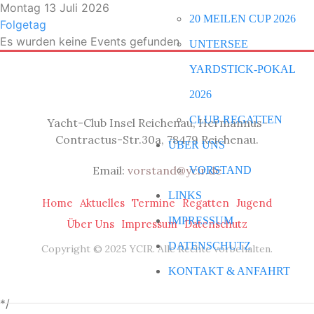
Montag 13 Juli 2026
20 MEILEN CUP 2026
Folgetag
Es wurden keine Events gefunden
UNTERSEE
YARDSTICK-POKAL
2026
CLUB REGATTEN
Yacht-Club Insel Reichenau, Hermannus-
Contractus-Str.30a, 78479 Reichenau.
ÜBER UNS
Email:
vorstand@ycir.de
VORSTAND
LINKS
Home
Aktuelles
Termine
Regatten
Jugend
IMPRESSUM
Über Uns
Impressum
Datenschutz
DATENSCHUTZ
Copyright © 2025 YCIR. Alle Rechte vorbehalten.
KONTAKT & ANFAHRT
*/