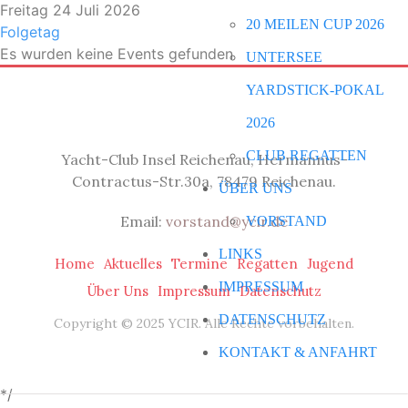
Freitag 24 Juli 2026
20 MEILEN CUP 2026
Folgetag
Es wurden keine Events gefunden
UNTERSEE
YARDSTICK-POKAL
2026
CLUB REGATTEN
Yacht-Club Insel Reichenau, Hermannus-
Contractus-Str.30a, 78479 Reichenau.
ÜBER UNS
Email:
vorstand@ycir.de
VORSTAND
LINKS
Home
Aktuelles
Termine
Regatten
Jugend
IMPRESSUM
Über Uns
Impressum
Datenschutz
DATENSCHUTZ
Copyright © 2025 YCIR. Alle Rechte vorbehalten.
KONTAKT & ANFAHRT
*/