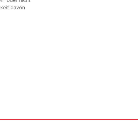
hr oder nicht
gkeit davon