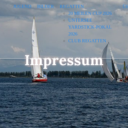
JUGEND
BILDER
REGATTEN
Ü
20 MEILEN CUP 2026
UNTERSEE
YARDSTICK-POKAL
2026
CLUB REGATTEN
Impressum