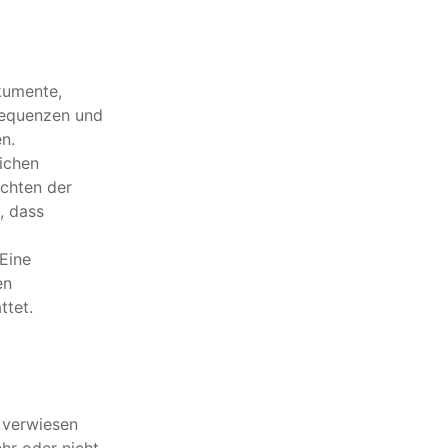
okumente,
sequenzen und
n.
ichen
echten der
, dass
 Eine
en
ttet.
e verwiesen