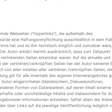
remde Webseiten ("Hyperlinks"), die außerhalb des
ürde eine Haftungsverpflichtung ausschließlich in dem Fall 
nntnis hat und es ihm technisch möglich und zumutbar wäre
 Der Autor erklärt hiermit ausdrücklich, dass zum Zeitpunkt
u verlinkenden Seiten erkennbar waren. Auf die aktuelle und
 der verlinkten/verknüpften Seiten hat der Autor keinerlei E
ch von allen Inhalten aller verlinkten /verknüpften Seiten, d
ung gilt für alle innerhalb des eigenen Internetangebotes g
 Autor eingerichteten Gästebüchern, Diskussionsforen,
n anderen Formen von Datenbanken, auf deren Inhalt externe
hlerhafte oder unvollständige Inhalte und insbesondere für S
gebotener Informationen entstehen, haftet allein der Anbiet
er über Links auf die jeweilige Veröffentlichung lediglich v