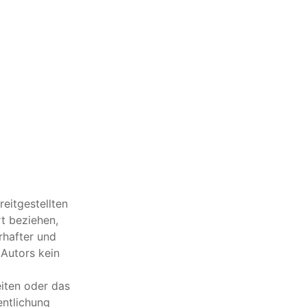
reitgestellten
t beziehen,
rhafter und
 Autors kein
eiten oder das
entlichung