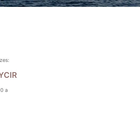
zes:
 YCIR
30 a