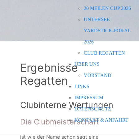
20 MEILEN CUP 2026
UNTERSEE
YARDSTICK-POKAL
2026
CLUB REGATTEN
Ergebnisse
ÜBER UNS
VORSTAND
Regatten
LINKS
IMPRESSUM
Clubinterne Wertungen
DATENSCHUTZ
Die Clubmeisterschaft
KONTAKT & ANFAHRT
ist wie der Name schon sagt eine